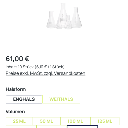
Regulärer Preis:
61,00 €
Inhalt:
10 Stück
(6,10 € / 1 Stück)
Preise exkl. MwSt. zzgl. Versandkosten
auswählen
Halsform
ENGHALS
WEITHALS
auswählen
Volumen
25 ML
50 ML
100 ML
125 ML