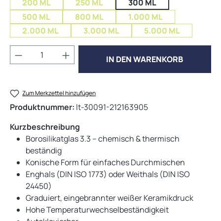
200 ML
250 ML
300 ML
500 ML
800 ML
1.000 ML
2.000 ML
3.000 ML
5.000 ML
Produkt Anzahl: Gib den gewünschten Wert 
IN DEN WARENKORB
Zum Merkzettel hinzufügen
Produktnummer:
lt-30091-212163905
Kurzbeschreibung
Borosilikatglas 3.3 – chemisch & thermisch
beständig
Konische Form für einfaches Durchmischen
Enghals (DIN ISO 1773) oder Weithals (DIN ISO
24450)
Graduiert, eingebrannter weißer Keramikdruck
Hohe Temperaturwechselbeständigkeit