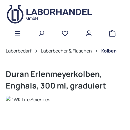
Zum Hauptinhalt springen
WAREN
Laborbedarf
Laborbecher & Flaschen
Kolben
Duran Erlenmeyerkolben,
Enghals, 300 ml, graduiert
Bildergalerie überspringen