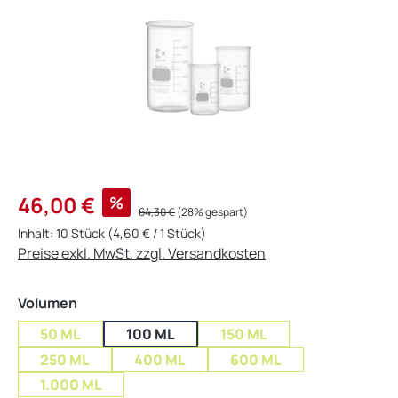
Verkaufspreis:
46,00 €
%
Regulärer Preis:
64,30 €
(28% gespart)
Inhalt:
10 Stück
(4,60 € / 1 Stück)
Preise exkl. MwSt. zzgl. Versandkosten
auswählen
Volumen
50 ML
100 ML
150 ML
250 ML
400 ML
600 ML
1.000 ML