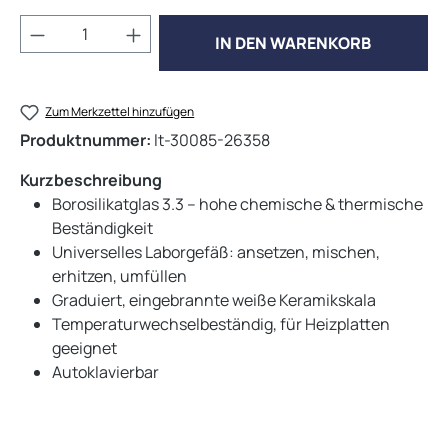
Produkt Anzahl: Gib den gewünschten Wert 
IN DEN WARENKORB
Zum Merkzettel hinzufügen
Produktnummer:
lt-30085-26358
Kurzbeschreibung
Borosilikatglas 3.3 – hohe chemische & thermische
Beständigkeit
Universelles Laborgefäß: ansetzen, mischen,
erhitzen, umfüllen
Graduiert, eingebrannte weiße Keramikskala
Temperaturwechselbeständig, für Heizplatten
geeignet
Autoklavierbar