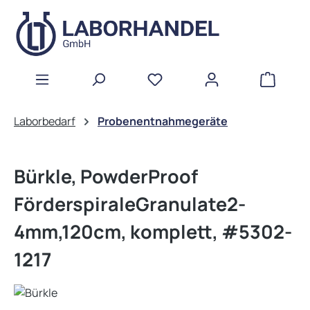
Zum Hauptinhalt springen
WAREN
Laborbedarf
Probenentnahmegeräte
Bürkle, PowderProof
FörderspiraleGranulate2-
4mm,120cm, komplett, #5302-
1217