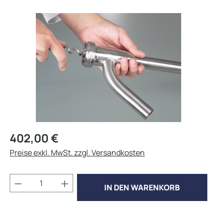
Bildergalerie überspringen
Regulärer Preis:
402,00 €
Preise exkl. MwSt. zzgl. Versandkosten
Produkt Anzahl: Gib den gewünschten Wert 
IN DEN WARENKORB