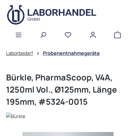
Zum Hauptinhalt springen
WAREN
Laborbedarf
Probenentnahmegeräte
Bürkle, PharmaScoop, V4A,
1250ml Vol., Ø125mm, Länge
195mm, #5324-0015
Bildergalerie überspringen