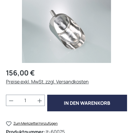
Regulärer Preis:
156,00 €
Preise exkl. MwSt. zzgl. Versandkosten
Produkt Anzahl: Gib den gewünschten Wert 
IN DEN WARENKORB
Zum Merkzettel hinzufügen
Produktnummer:
lt-60075