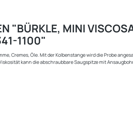
"BÜRKLE, MINI VISCOSAM
341-1100"
me, Cremes, Öle. Mit der Kolbenstange wird die Probe angesa
Viskosität kann die abschraubbare Saugspitze mit Ansaugboh