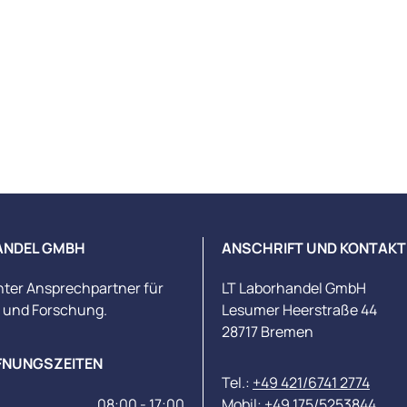
ANDEL GMBH
ANSCHRIFT UND KONTAKT
nter Ansprechpartner für
LT Laborhandel GmbH
s und Forschung.
Lesumer Heerstraße 44
28717 Bremen
FNUNGSZEITEN
Tel.:
+49 421/6741 2774
08:00 - 17:00
Mobil:
+49 175/5253844