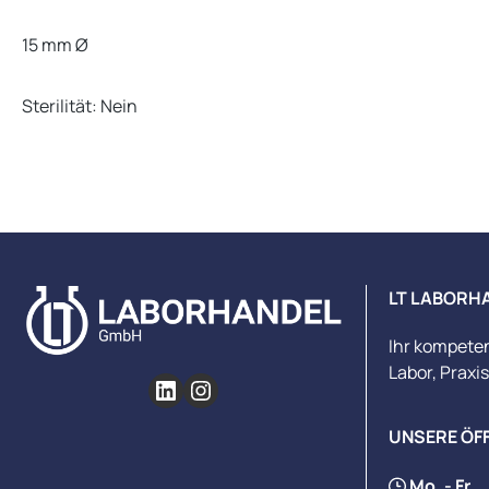
15 mm Ø
Sterilität: Nein
LT LABORH
Ihr kompete
Labor, Praxi
UNSERE ÖF
Mo. - Fr.