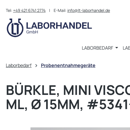
m Hauptinhalt springen
Zur Suche springen
Zur Hauptnavigation springen
Tel:
+49 421 6741 2774
| E-Mail:
info@lt-laborhandel.de
LABORBEDARF
LA
Laborbedarf
Probenentnahmegeräte
BÜRKLE, MINI VISC
ML, Ø 15MM, #5341