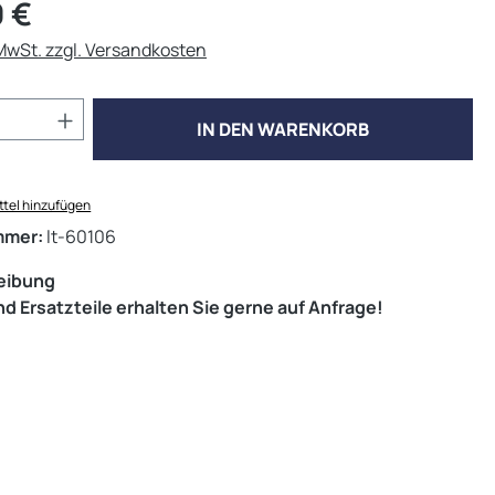
eis:
 €
 MwSt. zzgl. Versandkosten
Anzahl: Gib den gewünschten Wert ein od
IN DEN WARENKORB
tel hinzufügen
mmer:
lt-60106
eibung
d Ersatzteile erhalten Sie gerne auf Anfrage!