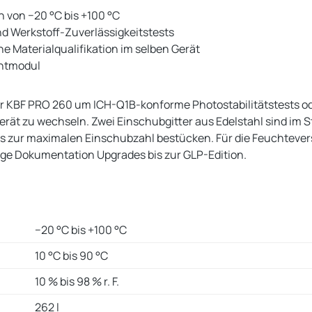
 von −20 °C bis +100 °C
und Werkstoff-Zuverlässigkeitstests
 Materialqualifikation im selben Gerät
chtmodul
nder KBF PRO 260 um ICH-Q1B-konforme Photostabilitätstests 
 zu wechseln. Zwei Einschubgitter aus Edelstahl sind im Sta
is zur maximalen Einschubzahl bestücken. Für die Feuchtev
ige Dokumentation Upgrades bis zur GLP-Edition.
−20 °C bis +100 °C
10 °C bis 90 °C
10 % bis 98 % r. F.
262 l