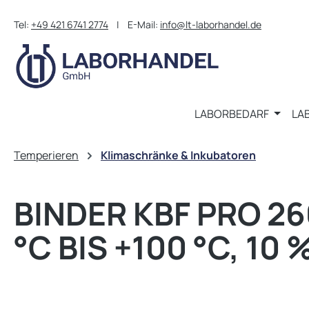
m Hauptinhalt springen
Zur Suche springen
Zur Hauptnavigation springen
Tel:
+49 421 6741 2774
| E-Mail:
info@lt-laborhandel.de
LABORBEDARF
LA
Temperieren
Klimaschränke & Inkubatoren
BINDER KBF PRO 2
°C BIS +100 °C, 10 