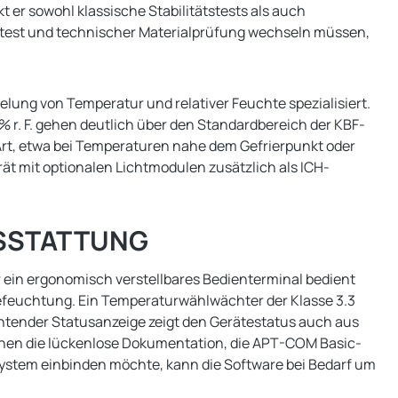
er sowohl klassische Stabilitätstests als auch
ätstest und technischer Materialprüfung wechseln müssen,
ung von Temperatur und relativer Feuchte spezialisiert.
% r. F. gehen deutlich über den Standardbereich der KBF-
 Art, etwa bei Temperaturen nahe dem Gefrierpunkt oder
ät mit optionalen Lichtmodulen zusätzlich als ICH-
USSTATTUNG
 ein ergonomisch verstellbares Bedienterminal bedient
befeuchtung. Ein Temperaturwählwächter der Klasse 3.3
chtender Statusanzeige zeigt den Gerätestatus auch aus
chen die lückenlose Dokumentation, die APT-COM Basic-
system einbinden möchte, kann die Software bei Bedarf um