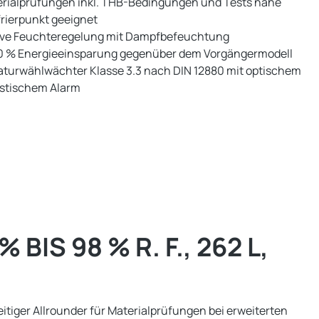
erialprüfungen inkl. THB-Bedingungen und Tests nahe
rierpunkt geeignet
ive Feuchteregelung mit Dampfbefeuchtung
40 % Energieeinsparung gegenüber dem Vorgängermodell
turwählwächter Klasse 3.3 nach DIN 12880 mit optischem
stischem Alarm
IS 98 % R. F., 262 L,
tiger Allrounder für Materialprüfungen bei erweiterten