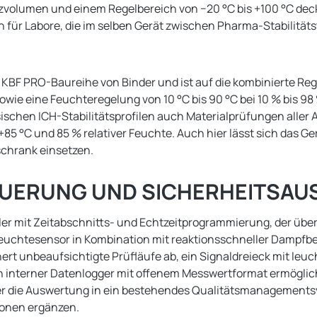
olumen und einem Regelbereich von −20 °C bis +100 °C deckt 
ich für Labore, die im selben Gerät zwischen Pharma-Stabilit
F PRO-Baureihe von Binder und ist auf die kombinierte Regel
wie eine Feuchteregelung von 10 °C bis 90 °C bei 10 % bis 98 
ischen ICH-Stabilitätsprofilen auch Materialprüfungen aller
 °C und 85 % relativer Feuchte. Auch hier lässt sich das Ger
chrank einsetzen.
EUERUNG UND SICHERHEITSA
er mit Zeitabschnitts- und Echtzeitprogrammierung, der über
 Feuchtesensor in Kombination mit reaktionsschneller Dampf
rt unbeaufsichtigte Prüfläufe ab, ein Signaldreieck mit leu
ein interner Datenlogger mit offenem Messwertformat ermögli
 Wer die Auswertung in ein bestehendes Qualitätsmanagement
ionen ergänzen.