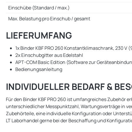
Einschübe (Standard / max.)
Max. Belastung pro Einschub / gesamt
LIEFERUMFANG
1x Binder KBF PRO 260 Konstantklimaschrank, 230 V 
2x Einschubgitter aus Edelstahl
APT-COM Basic Edition (Software zur Geräteanbindu
Bedienungsanleitung
INDIVIDUELLER BEDARF & B
Für den Binder KBF PRO 260 ist umfangreiches Zubehör erhäl
unterschiedlicher Messpunktzahl, Wartungsverträge in v
Zubehörteile, eine individuelle Konfiguration oder Unter
LT Laborhandel gerne bei der Beschaffung und Konfigurati