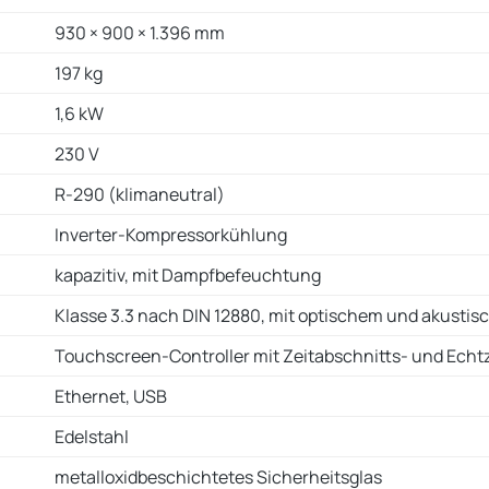
930 × 900 × 1.396 mm
197 kg
1,6 kW
230 V
R-290 (klimaneutral)
Inverter-Kompressorkühlung
kapazitiv, mit Dampfbefeuchtung
Klasse 3.3 nach DIN 12880, mit optischem und akusti
Touchscreen-Controller mit Zeitabschnitts- und Ech
Ethernet, USB
Edelstahl
metalloxidbeschichtetes Sicherheitsglas