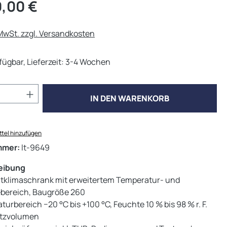
eis:
,00 €
 MwSt. zzgl. Versandkosten
fügbar, Lieferzeit: 3-4 Wochen
Anzahl: Gib den gewünschten Wert ein od
IN DEN WARENKORB
tel hinzufügen
mmer:
lt-9649
eibung
tklimaschrank mit erweitertem Temperatur- und
bereich, Baugröße 260
urbereich −20 °C bis +100 °C, Feuchte 10 % bis 98 % r. F.
utzvolumen