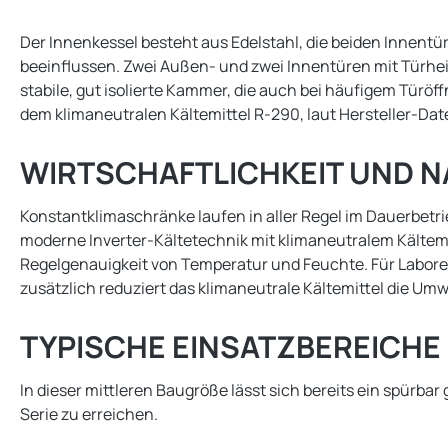
Der Innenkessel besteht aus Edelstahl, die beiden Innentü
beeinflussen. Zwei Außen- und zwei Innentüren mit Türh
stabile, gut isolierte Kammer, die auch bei häufigem Tür
dem klimaneutralen Kältemittel R-290, laut Hersteller-Da
WIRTSCHAFTLICHKEIT UND N
Konstantklimaschränke laufen in aller Regel im Dauerbetri
moderne Inverter-Kältetechnik mit klimaneutralem Kältemit
Regelgenauigkeit von Temperatur und Feuchte. Für Labore
zusätzlich reduziert das klimaneutrale Kältemittel die Umw
TYPISCHE EINSATZBEREICHE
In dieser mittleren Baugröße lässt sich bereits ein spür
Serie zu erreichen.