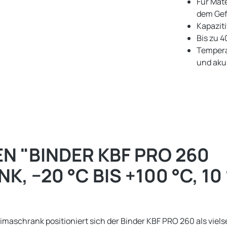
Für Mat
dem Gef
Kapazit
Bis zu 
Tempera
und aku
 "BINDER KBF PRO 260
20 °C BIS +100 °C, 10 % B
chrank positioniert sich der Binder KBF PRO 260 als vielsei