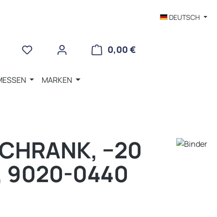
DEUTSCH
WARENKORB ENTHÄLT 
0,00 €
MESSEN
MARKEN
SCHRANK, −20
 L, 9020-0440