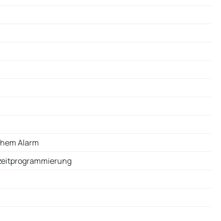
schem Alarm
tzeitprogrammierung