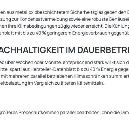
ren aus metalloxidbeschichtetem Sicherheitsglas geben den B
eizung zur Kondensatvermeidung sowie eine robuste Gehäusek
öffnen ihre Klimabedingungen zügig wieder erreicht. Die Kühl
tenblatt mit bis zu 40 % geringerem Energieverbrauch gegen
ACHHALTIGKEIT IM DAUERBETR
eb über Wochen oder Monate, entsprechend stark wirkt sich d
tel spart laut Hersteller-Datenblatt bis zu 40 % Energie ge
 mit mehreren parallel betriebenen Klimaschränken summiert 
eltbelastung im Vergleich zu älteren Kältemitteln.
bar größeres Probenaufkommen parallel bearbeiten, ohne die D