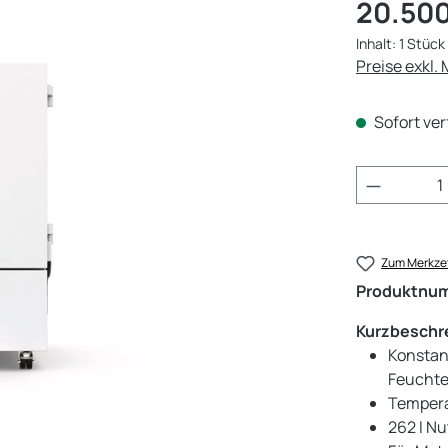
Regulärer Pr
20.500
Inhalt:
1 Stück
Preise exkl.
Sofort ver
Produkt 
Zum Merkzet
Produktnu
Kurzbeschr
Konstan
Feuchte
Temperat
262 l N