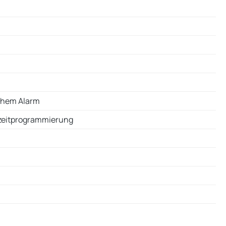
schem Alarm
tzeitprogrammierung