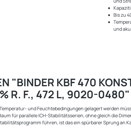
und Str
Kapazit
Bis zu 
Tempera
und aku
 "BINDER KBF 470 KONS
 % R. F., 472 L, 9020-0480"
 Temperatur- und Feuchtebedingungen gelagert werden müssen
aum für parallele ICH-Stabilitätsserien, ohne gleich die Dim
Stabilitätsprogramm führen, ist das ein spürbarer Sprung an 