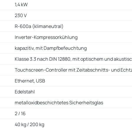
1,4 kW
230 V
R-600a (klimaneutral)
Inverter-Kompressorkühlung
kapazitiv, mit Dampfbefeuchtung
Klasse 3.3 nach DIN 12880, mit optischem und akusti
Touchscreen-Controller mit Zeitabschnitts- und Ech
Ethernet, USB
Edelstahl
metalloxidbeschichtetes Sicherheitsglas
2 / 16
40 kg / 200 kg