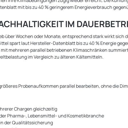
öffnen ihre Klimabedingungen zügig wieder erreicht. Die Kühl
Datenblatt mit bis zu 40 % geringerem Energieverbrauch gege
ACHHALTIGKEIT IM DAUERBETR
eb über Wochen oder Monate, entsprechend stark wirkt sich d
tel spart laut Hersteller-Datenblatt bis zu 40 % Energie ge
 mit mehreren parallel betriebenen Klimaschränken summiert 
eltbelastung im Vergleich zu älteren Kältemitteln.
bar größeres Probenaufkommen parallel bearbeiten, ohne die D
hrerer Chargen gleichzeitig
 der Pharma-, Lebensmittel- und Kosmetikbranche
in der Qualitätssicherung