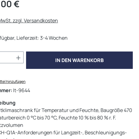
eis:
,00 €
 MwSt. zzgl. Versandkosten
fügbar, Lieferzeit: 3-4 Wochen
Anzahl: Gib den gewünschten Wert ein od
IN DEN WARENKORB
tel hinzufügen
mmer:
lt-9644
eibung
tklimaschrank für Temperatur und Feuchte, Baugröße 470
urbereich 0 °C bis 70 °C, Feuchte 10 % bis 80 % r. F.
utzvolumen
 ICH-Q1A-Anforderungen für Langzeit-, Beschleunigungs-