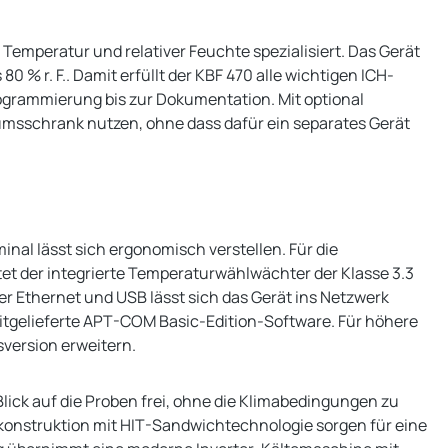
emperatur und relativer Feuchte spezialisiert. Das Gerät
0 % r. F.. Damit erfüllt der KBF 470 alle wichtigen ICH-
rogrammierung bis zur Dokumentation. Mit optional
tumsschrank nutzen, ohne dass dafür ein separates Gerät
al lässt sich ergonomisch verstellen. Für die
et der integrierte Temperaturwählwächter der Klasse 3.3
r Ethernet und USB lässt sich das Gerät ins Netzwerk
mitgelieferte APT-COM Basic-Edition-Software. Für höhere
version erweitern.
lick auf die Proben frei, ohne die Klimabedingungen zu
onstruktion mit HIT-Sandwichtechnologie sorgen für eine