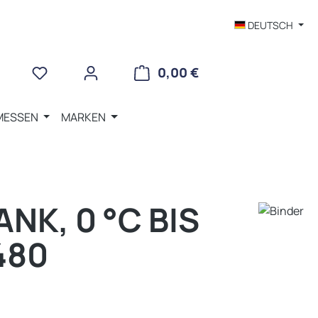
DEUTSCH
WARENKORB ENTHÄLT 
0,00 €
MESSEN
MARKEN
K, 0 °C BIS
0480