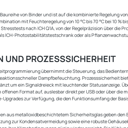
ureihe von Binder und ist auf die kombinierte Regelung von T
bination mit Feuchteregelung von 10 °C bis 70 °C bei 10 % bis 8
 Stresstests nach ICH Q1A, von der Regelpräzision über die P
h als ICH-Photostabilitätstestschrank oder als Pflanzenwachs
N UND PROZESSSICHERHEIT
eitprogrammierung übernimmt die Steuerung, das Bedientermin
reaktionsschneller Dampfbefeuchtung. Prozesssicherheit biet
nzt um ein Signaldreieck mit leuchtender Statusanzeige. Übe
 offenen Format auf, auslesbar direkt per USB oder über die 
Upgrades zur Verfügung, die den Funktionsumfang der Basis
ren aus metalloxidbeschichtetem Sicherheitsglas geben den B
eizung zur Kondensatvermeidung sowie eine robuste Gehäusek