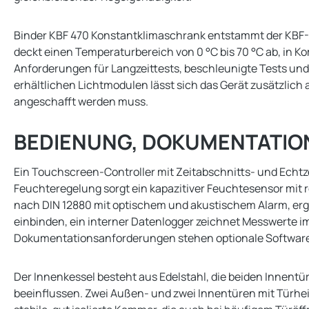
Binder KBF 470 Konstantklimaschrank entstammt der KBF-Ba
deckt einen Temperaturbereich von 0 °C bis 70 °C ab, in Kom
Anforderungen für Langzeittests, beschleunigte Tests und
erhältlichen Lichtmodulen lässt sich das Gerät zusätzlic
angeschafft werden muss.
BEDIENUNG, DOKUMENTATIO
Ein Touchscreen-Controller mit Zeitabschnitts- und Echtz
Feuchteregelung sorgt ein kapazitiver Feuchtesensor mit 
nach DIN 12880 mit optischem und akustischem Alarm, ergä
einbinden, ein interner Datenlogger zeichnet Messwerte im
Dokumentationsanforderungen stehen optionale Software-
Der Innenkessel besteht aus Edelstahl, die beiden Innentü
beeinflussen. Zwei Außen- und zwei Innentüren mit Türh