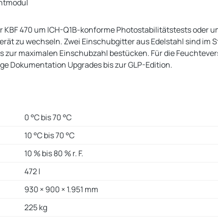
chtmodul
nder KBF 470 um ICH-Q1B-konforme Photostabilitätstests oder 
 zu wechseln. Zwei Einschubgitter aus Edelstahl sind im Sta
is zur maximalen Einschubzahl bestücken. Für die Feuchtev
ige Dokumentation Upgrades bis zur GLP-Edition.
0 °C bis 70 °C
10 °C bis 70 °C
10 % bis 80 % r. F.
472 l
930 × 900 × 1.951 mm
225 kg