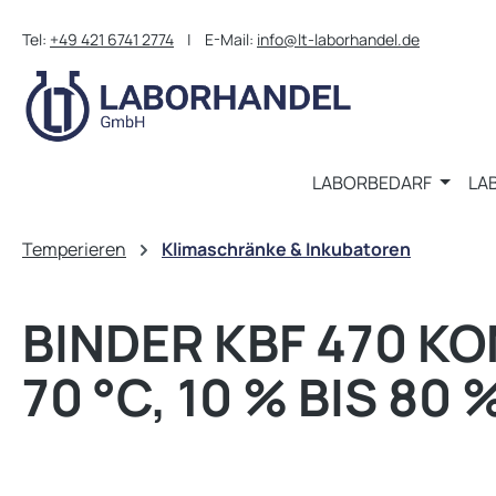
m Hauptinhalt springen
Zur Suche springen
Zur Hauptnavigation springen
Tel:
+49 421 6741 2774
| E-Mail:
info@lt-laborhandel.de
LABORBEDARF
LA
Temperieren
Klimaschränke & Inkubatoren
BINDER KBF 470 K
70 °C, 10 % BIS 80 