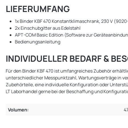
LIEFERUMFANG
1x Binder KBF 470 Konstantklimaschrank, 230 V (902
2x Einschubgitter aus Edelstahl
APT-COM Basic Edition (Software zur Geräteanbindu
Bedienungsanleitung
INDIVIDUELLER BEDARF & B
Für den Binder KBF 470 ist umfangreiches Zubehör erhältlic
unterschiedlicher Messpunktzahl, Wartungsverträge in v
Zubehörteile, eine individuelle Konfiguration oder Unter
LT Laborhandel gerne bei der Beschaffung und Konfigurati
Volumen:
47