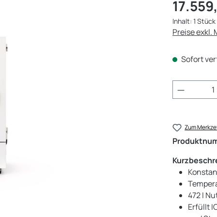
Regulärer Pr
17.559
Inhalt:
1 Stück
Preise exkl.
Sofort ver
Produkt 
Zum Merkzet
Produktnu
Kurzbeschr
Konstan
Temperat
472 l N
Erfüllt