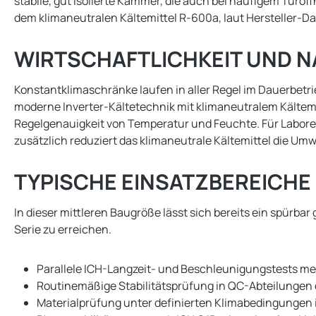
stabile, gut isolierte Kammer, die auch bei häufigem Tür
dem klimaneutralen Kältemittel R-600a, laut Hersteller-
WIRTSCHAFTLICHKEIT UND N
Konstantklimaschränke laufen in aller Regel im Dauerbetri
moderne Inverter-Kältetechnik mit klimaneutralem Kältemit
Regelgenauigkeit von Temperatur und Feuchte. Für Labore
zusätzlich reduziert das klimaneutrale Kältemittel die Umw
TYPISCHE EINSATZBEREICHE
In dieser mittleren Baugröße lässt sich bereits ein spür
Serie zu erreichen.
Parallele ICH-Langzeit- und Beschleunigungstests me
Routinemäßige Stabilitätsprüfung in QC-Abteilungen
Materialprüfung unter definierten Klimabedingungen 